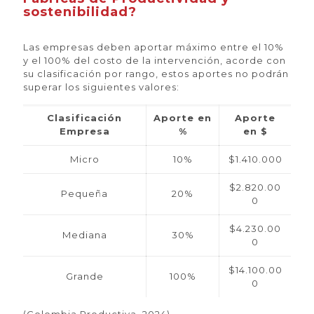
sostenibilidad?
Las empresas deben aportar máximo entre el 10%
y el 100% del costo de la intervención, acorde con
su clasificación por rango, estos aportes no podrán
superar los siguientes valores:
Clasificación
Aporte en
Aporte
Empresa
%
en $
Micro
10%
$1.410.000
$2.820.00
Pequeña
20%
0
$4.230.00
Mediana
30%
0
$14.100.00
Grande
100%
0
(Colombia Productiva, 2024)