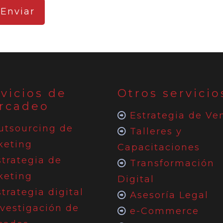
vicios de
Otros servicio
rcadeo
Estrategia de Ve
utsourcing de
Talleres y
keting
Capacitaciones
strategia de
Transformación
keting
Digital
trategia digital
Asesoría Legal
nvestigación de
e-Commerce