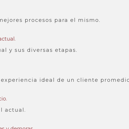
 mejores procesos para el mismo.
ctual.​
al y sus diversas etapas.
 experiencia ideal de un cliente promedio
o.​
l actual.
es y demoras.​