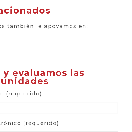
lacionados
sos también le apoyamos en:
 y evaluamos las
tunidades
 (requerido)
trónico (requerido)