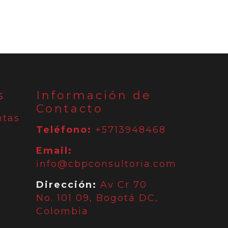
s
Información de
Contacto
ntas
Teléfono:
+5713948468
Email:
info@cbpconsultoria.com
Dirección:
Av Cr 70
No. 101 09, Bogotá DC,
Colombia