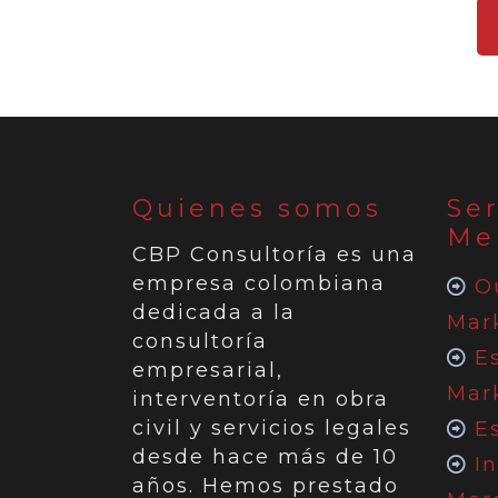
Quienes somos
Ser
Me
CBP Consultoría es una
empresa colombiana
O
dedicada a la
Mar
consultoría
E
empresarial,
Mar
interventoría en obra
civil y servicios legales
Es
desde hace más de 10
I
años. Hemos prestado