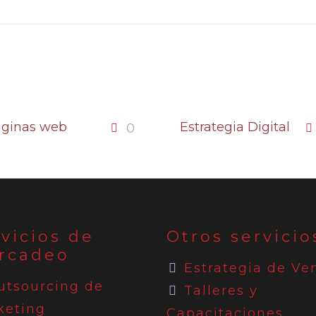
ginas web
Estrategia Digital
0
vicios de
Otros servicio
rcadeo
Estrategia de Ve
utsourcing de
Talleres y
keting
Capacitaciones