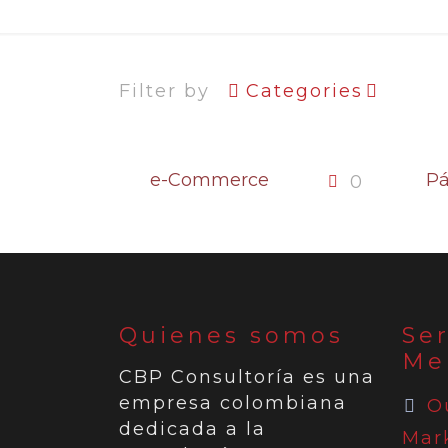
Filter by
Categories
e-Commerce
Pá
0
Quienes somos
Ser
Me
CBP Consultoría es una
empresa colombiana
O
dedicada a la
Mar