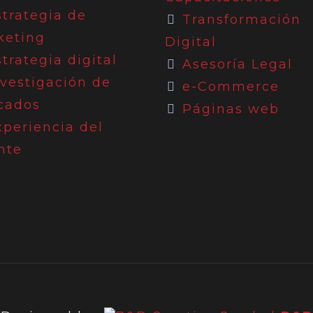
strategia de
Transformación
keting
Digital
trategia digital
Asesoría Legal
nvestigación de
e-Commerce
cados
Páginas web
xperiencia del
nte