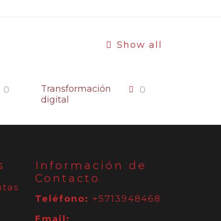
Show all
Transformación
0
0
digital
s
Información de
Contacto
ntas
Teléfono:
+5713948468
Email: